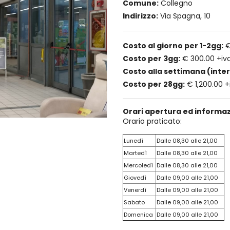
Comune:
Collegno
Indirizzo:
Via Spagna, 10
Costo al giorno per 1-2gg:
€
Costo per 3gg:
€ 300.00 +iv
Costo alla settimana (inte
Costo per 28gg:
€ 1,200.00 +
Orari apertura ed informaz
Orario praticato:
Lunedì
Dalle 08,30 alle 21,00
Martedì
Dalle 08,30 alle 21,00
Mercoledì
Dalle 08,30 alle 21,00
Giovedì
Dalle 09,00 alle 21,00
Venerdì
Dalle 09,00 alle 21,00
Sabato
Dalle 09,00 alle 21,00
Domenica
Dalle 09,00 alle 21,00