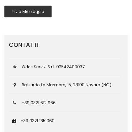
Invia Messaggio
CONTATTI
Odos Servizi S.r.l. 02542400037
Baluardo La Marmora, 15, 28100 Novara (NO)
+39 0321 612 966
+39 0321 1851060