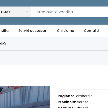
i i GDO
ndita
Servizi accessori
Chi siamo
Contatti
GLIO
Regione:
Lombardia
Provincia:
Varese
Comune:
Cittiglio