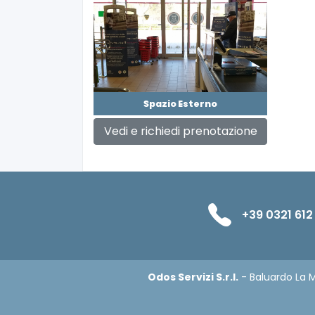
Spazio Esterno
Vedi e richiedi prenotazione
+39 0321 612
Odos Servizi S.r.l.
- Baluardo La M